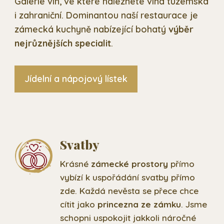
Galerie vín, ve které naleznete vína tuzemská
i zahraniční. Dominantou naší restaurace je
zámecká kuchyně nabízející bohatý
výběr
nejrůznějších specialit
.
Jídelní a nápojový lístek
Svatby
Krásné
zámecké prostory
přímo
vybízí k uspořádání svatby přímo
zde. Každá nevěsta se přece chce
cítit jako
princezna ze zámku
. Jsme
schopni uspokojit jakkoli náročné