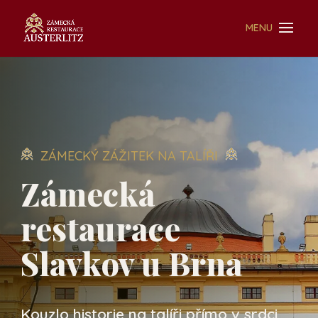
ZÁMECKÝ ZÁŽITEK NA TALÍŘI
Zámecká
restaurace
Slavkov u Brna
Kouzlo historie na talíři přímo v srdci