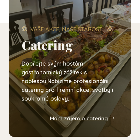
VAŠE AKCE, NAŠE STAROST
Catering
Dopřejte svým hostům
gastronomický zážitek s
noblesou.Nabízíme profesionální
catering pro firemní akce, svatby i
soukromé oslavy.
Mám zájem o catering