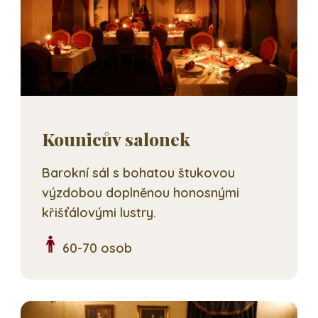
Kounicův salonek
Barokní sál s bohatou štukovou
výzdobou doplněnou honosnými
křišťálovými lustry.
60-70 osob